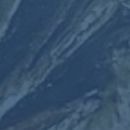
有趣的是，世界杯比分网站不仅在展示赛事数据，同时也在
被用户的行为“反向塑造”。常见的做法是借助热搜球队、热搜
球员和高频关注指数来调整热门分析的重点。例如，当某支
黑马球队因连续爆冷而瞬间走红时，网站后台会发现大量用