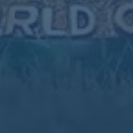
赛的xG偏高，有时仅仅是对手防线一次性崩塌造成的多次近
距离射门，并不足以代表长期进攻质量。在阅读热门分析
时，应尽量综合多项指标进行判断，而非只盯着单一数据。
比如，将射门质量xG与射门次数、禁区触球数联立观察，能
更准确评估进攻端的真实威胁程度；将抢断与拦截数据与高
压逼抢区域图结合，则能帮助理解一支球队防守体系是否成
熟。有些世界杯比分网站会根据历史大数据推送“智能预测”，
在使用时也应将其视作参考信息，而不是决策“答案”，理性过
滤情绪化解读，避免被“人气热点”与少量样本误导。
技术演进让趋势分析更智能化
随着人工智能和机器学习的引入，世界杯比分网站的热门分
析正在从静态统计向动态预测模型过渡。传统做法多是赛后
整理数据，而现在，平台可以在比赛进行中利用模型实时评
估双方胜率，刷新每一次重大事件后的即时获胜概率曲线。