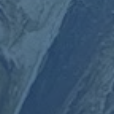
用户行为数据反向影响热门分析方向