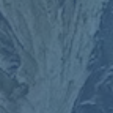
效率。在赛中实时数据层面，如果弱队在上半场就拿到了较
高的射正率和更高的关键抢断成功率，热门分析便会将这场
比赛的“冷门风险”标记为上升。这类结构化信息对喜欢赛中判
断走势的用户非常关键，因为仅从“传统印象”或表面赔率，很
可能忽视弱队那种系统性防守+高效反击的特征。而在冷门发
生之后，比分网站则往往会推出复盘专题，从进攻转换效
率、防守区域密度、门将扑救质量等角度进行分解，让人明
白这不是“偶然爆冷”，而是有迹可循的战术执行成功。