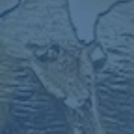
二是进球时间分布的阶段性规律世界杯后30分钟进球占比偏
高已是经典命题，但进一步拆分可发现，在热门球队身上，
这一现象更为突出。比分网站通过时间轴呈现的进球分布
图，可以清晰显示出很多强队在体能与板凳深度上的优势往
往在70分钟后被放大，这一点在热门分析栏目中通常会被特
别强调，用以解释“下半场更容易出现比分被改写”的理由。
案例分析某届世界杯热门球队的数据曲线