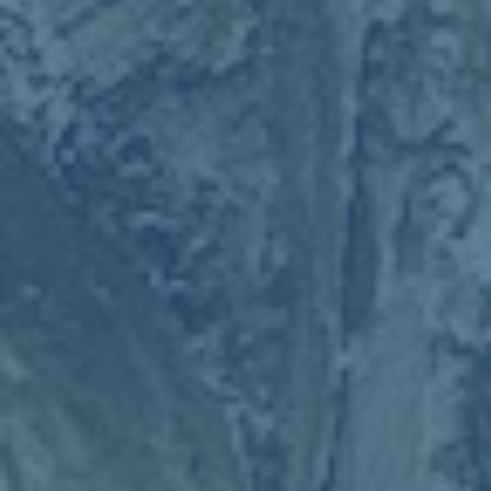
xG依然接近2，说明他们创造出足够多的高质量机会，只是
终结效率不足。在淘汰赛阶段，这支球队依旧保持高控球和
高压迫，只是射门数略有下降，转而提升了禁区内射门比例
以及重点进攻区域集中度。最终他们以一球小胜对手晋级，
从比分上看似势均力敌，而详情统计显示其实掌控力仍然明
显。这个案例凸显出世界杯比分网站热门分析的一大价值比
分只是结果的表层包装，趋势和数据才是解释结果的核心线
索。对用户来说，理解这些差异有助于避免只盯着比分得出
“发挥不稳定”的误判。
冷门场次中的统计信号与风险提示
世界杯最吸引人的部分是冷门，而比分网站热门分析恰恰能
在冷门发生前后提供不同视角。在赛前，有经验的分析模块
会对弱队进行中长期数据挖掘，例如标示出该队在预选赛中
面对强队时极低的失球率、稳固的中后场拦截次数以及反击