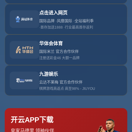
比分网站通过热门分析模块不断强化的数据价值。围绕“世界
杯比分网站热门分析揭示趋势与数据”这个主题，可以看到，
从普通球迷到资深玩家，都在借助这些平台寻找规律、洞察
冷门、解析强弱对比，从而构成一套新的“数据观赛文化”。
世界杯比分网站的核心价值不止于比分
许多人以为比分网站只是一个显示赛果的工具，但在世界杯
这样的顶级赛事周期中，它早已演化为多维度数据中枢。常
见的实时信息包括进球、助攻、红黄牌、换人记录、伤停补
时等，同时还叠加射门次数、射正率、角球、犯规、越位以
及愈发流行的预期进球xG和压迫数据PPDA等指标。世界杯
比分网站的热门分析板块通常会对这些指标进行整合，例如
通过球队近期战绩走势图表展示某支热门球队在小组赛与淘
汰赛中的状态起伏，也会用热度标签标记出被用户搜索最多