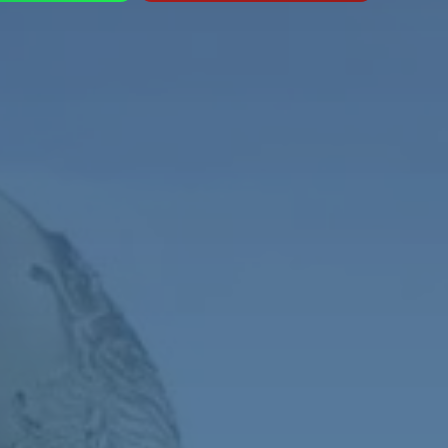
即将成为攻击核心的贝林厄姆 他们在边路和中前场的持
于仅仅签下一位即战力但年龄偏大的前锋 皇马更偏好
场潜力巨大 而且已经有德甲实战经验的前锋出现在可
契合 多特蒙德长期扮演欧洲顶级“造星工厂”的角色
对多特而言 关键不在于是否出售某一名天才 而是 在
马这样的买家 多特蒙德愿意在适当报价下打开谈判之
获得理论上最高额度的转会费 但俱乐部在战略上提前做
如今穆科科的潜在转出提供了现实模板 如果报价足够理想