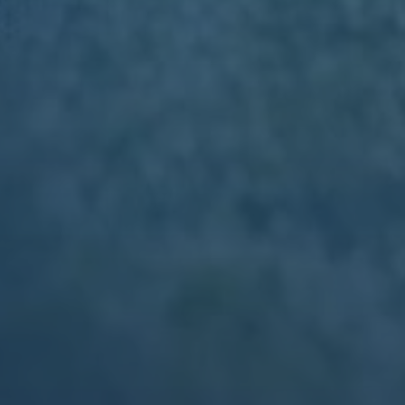
虽然财力雄厚 但在财政公平政策的约束下 也必须充分
可能会吓退包括皇马在内的潜在买家 如果价格偏低 又会
点讨论的焦点之一
留的简单选择 更是一次多方博弈的缩影 皇马在布局锋
战术潮流和个人野心交织之下找到自己的位置 无论这
出场时间之间 找到那条既现实又不失野心的进阶道路