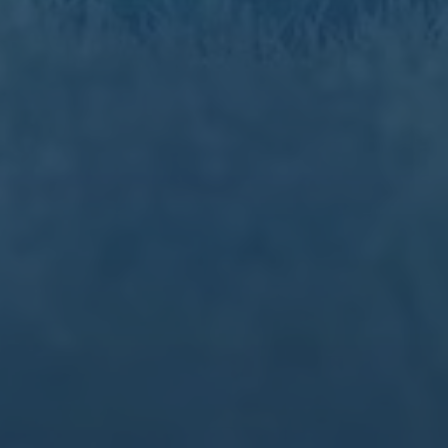
多特会放人 这句话本身 就把话题拉回到了现实的商业博弈 皇马
 则要在最大化回报和维护市场形象之间取得平衡 如果要价过高 
穆科科的最终标价 很可能会成为接下来一段时间内媒体和球迷重
适多特会放人 展开的一系列讨论 不只是关于一名年轻前锋是去是
长与挑战 而整个欧洲足坛也在继续见证年轻天才如何在资本力量 
 在当今足球格局中 一名20岁左右的前锋 要如何在豪门诱惑与
与极速在线体验，大额无忧提款，请认准正版授权。
句荒谬的话