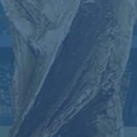
意穆科科 这样的报道往往具有多重含义 有时是实质性接触的提前
权 也能观察球迷和媒体的反应 以便评估将穆科科作为第一目标 
多特蒙德的队内地位 或者在潜在的续约谈判中获得更好条件
中 很可能会围绕他设计一种灵活的前场组合 想象维尼修斯从左侧
人之间高频互动的模式 会极大考验中锋的 无球跑动智商以及与中
这一特点放大 他在皇马不必依赖背身对抗也能制造威胁 这与目前