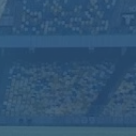
放风 有时则可能夹杂经纪人推动市场的因素 对皇马来
还是仅仅作为其他大牌中锋引援未果时的替代方案 对穆
大幅内切 贝林厄姆从中路后排插上 罗德里戈与穆科
场的配合默契 恰好穆科科在多特青年时期 就擅长利
越来越多球队倡导的“流动前锋”理念高度契合